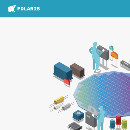
학위/강좌
개설교과목명