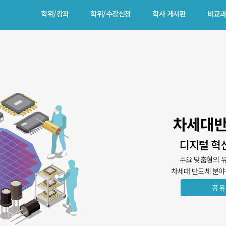
학위/강좌
학위/수강신청
학사 게시판
비교과
학위/수강신청
학사 게시판
공지사항
학위신청
학사일정
장바구니
FAQ
학점교류신청
Q&A
차세대반
디지털 혁
수요 맞춤형의 유
차세대 반도체 분야
공유