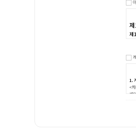
제
제
이 
홈페
사항
제2
1.
이 
<차
① 
개인
② 
사전
③ 
· 
서비
회원
④ 
처리
⑤ 
사업
2.