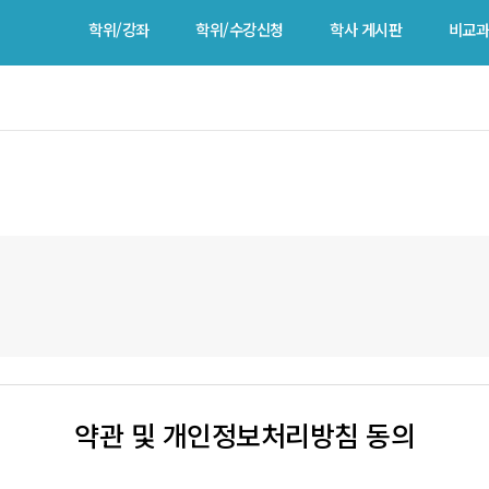
학위/강좌
학위/수강신청
학사 게시판
비교과
학위/수강신청
학사 게시판
공지사항
학위신청
학사일정
장바구니
FAQ
학점교류신청
Q&A
약관 및 개인정보처리방침 동의