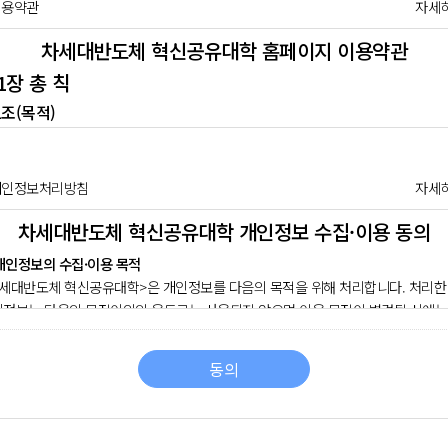
이용약관
자세히
차세대반도체 혁신공유대학 홈페이지 이용약관
1장 총 칙
1조(목적)
약관은 차세대 반도체 혁신공유대학 학생지원시스템(이하 "사업단"이라 한다)이
이지에서 제공하는 모든 서비스(이하 "서비스"라 한다)의 이용조건 및 절차에 관
을 규정함을 목적으로 합니다.
개인정보처리방침
자세히
조(정의)
차세대반도체 혁신공유대학 개인정보 수집·이용 동의
 개인정보의 수집·이용 목적
약관에서 사용하는 용어의 정의는 다음 각 호와 같습니다.
세대반도체 혁신공유대학>은 개인정보를 다음의 목적을 위해 처리합니다. 처리한
이용자 : 본 약관에 따라 제공하는 서비스를 받는 자
정보는 다음의 목적이외의 용도로는 사용되지 않으며 이용 목적이 변경될 시에는
이용계약 : 서비스 이용과 관련하여 사업단과 이용자간에 체결하는 계약
 동의를 구할 예정입니다.
가입 : 사업단이 제공하는 신청서 양식에 해당 정보를 기입하고, 본 약관에 동의하
회원가입, 회원관리
스 이용계약을 완료 시키는 행위
동의
제 서비스 이용에 따른 본인확인, 민원처리, 공지사항 전달 등을 목적으로 개인
회원 : 당 사이트에 회원가입에 필요한 개인정보를 제공하여 회원 등록을 한 자
합니다.
이용자번호(ID) : 회원 식별과 회원의 서비스 이용을 위하여 이용자가 선정하고
단이 승인하는 영문자와 숫자의 조합
 개인정보 수집항목